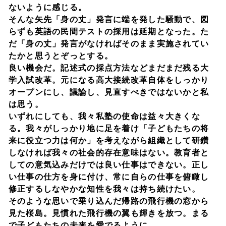
ないように感じる。
そんな矢先「身の丈」発言に端を発した騒動で、図
らずも英語の民間テストの採用は延期となった。た
だ「身の丈」発言がなければそのまま実施されてい
たかと思うとぞっとする。
良い機会だ。記述式の採点方法などまだまだ残る大
学入試改革。元になる高大接続改革自体をしっかり
オープンにし、議論し、見直すべきではないかと私
は思う。
いずれにしても、我々私塾の使命は益々大きくな
る。我々がしっかり地に足を着け「子どもたちの将
来に役立つ力は何か」を考えながら組織として研鑽
しなければ我々の社会的存在意味はない。教育者と
しての意気込みだけでは良い仕事はできない。正し
い仕事の仕方を身に付け、常に自らの仕事を俯瞰し
修正するしなやかな知性を我々は持ち続けたい。
そのような思いで乗り込んだ帰路の飛行機の窓から
見た桜島。見慣れた飛行機の翼も輝きを放つ。まる
で子どもたちの未来を愛でるように。