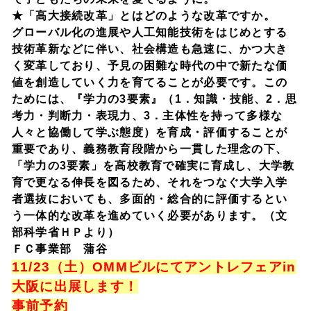
★「高大接続改革」とはどのような改革ですか。
グローバル化の進展や人工知能技術をはじめとする
技術革新などに伴い、社会構造も急速に、かつ大き
く変革しており、予見の困難な時代の中で新たな価
値を創造していく力を育てることが必要です。この
ためには、『学力の3要素』（1．知識・技能、2．思
考力・判断力・表現力、3．主体性を持って多様な
人々と協働して学ぶ態度）を育成・評価することが
重要であり、義務教育段階から一貫した理念の下、
「学力の3要素」を高校教育で確実に育成し、大学教
育で更なる伸長を図るため、それをつなぐ大学入学
者選抜においても、多面的・総合的に評価するとい
う一体的な改革を進めていく必要があります。（文
部科学省ＨＰより）
ＦＣ事業部 蒲谷
11/23（土）OMMビルにてアントレフェアin
大阪に出展します！
事前予約