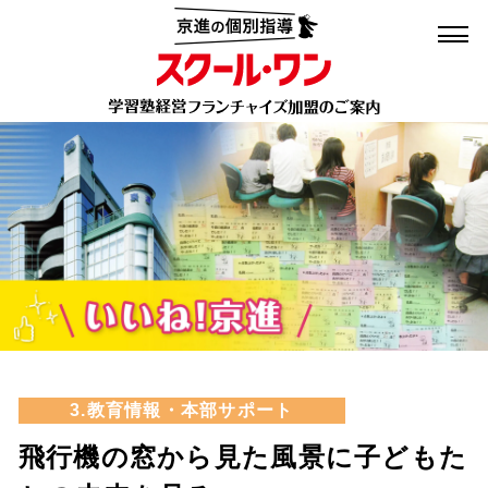
トップ
収益モデル・開業資金
加盟・開校までの流れ
キャンペーン・サポート
スクール・ワンの強み
加盟のプロセス・サポート体制
収益モデル
オーナーの仕事
スクール・ワンが選ばれる理由
開業資金
3.教育情報・本部サポート
コラム(いいね!京進)
学習塾経営の魅力
飛行機の窓から見た風景に子どもた
資料請求・問合せ
いいね！京進
本部からのメッセージ
(京進スタッフが伝える最新情報)